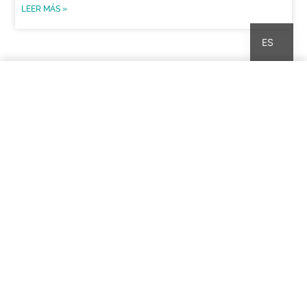
LEER MÁS »
CA
ES
PASIÓN POR EL TRIAL
MERCHANDISING
Los productos pertenecen a mi marca, pero no
participo en la gestión de las ventas ni percibo
beneficio alguno.