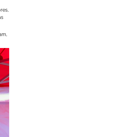
res,
ás
eam,