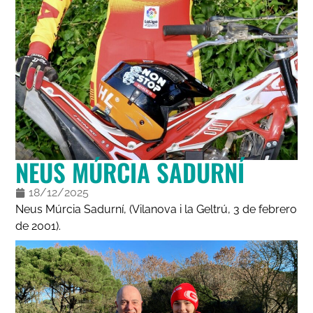
NEUS MÚRCIA SADURNÍ
18/12/2025
Neus Múrcia Sadurní, (Vilanova i la Geltrú, 3 de febrero
de 2001).