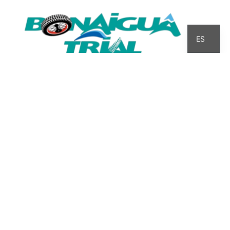
CA
ES
INICIO
QUIÉN SOY
HISTORIA
INTERZONAS
COMPETICIÓN
CALENDARI
MI BLOG
BULTACO
LINKS
AVISO LEGAL
·
POLÍTICA DE PRIVACIDAD
·
POLÍTICA DE COOKIES