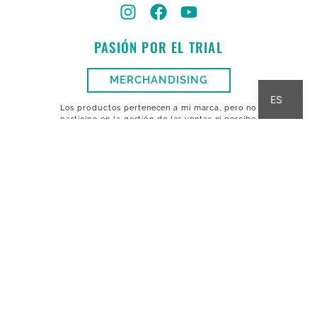
PASIÓN POR EL TRIAL
CA
MERCHANDISING
ES
Los productos pertenecen a mi marca, pero no
participo en la gestión de las ventas ni percibo
beneficio alguno.
INICIO
QUIÉN SOY