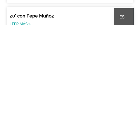
CA
20′ con Pepe Muñoz
ES
LEER MÁS »
20′ con Ignacio Bultó
LEER MÁS »
20′ con Pere Pi
LEER MÁS »