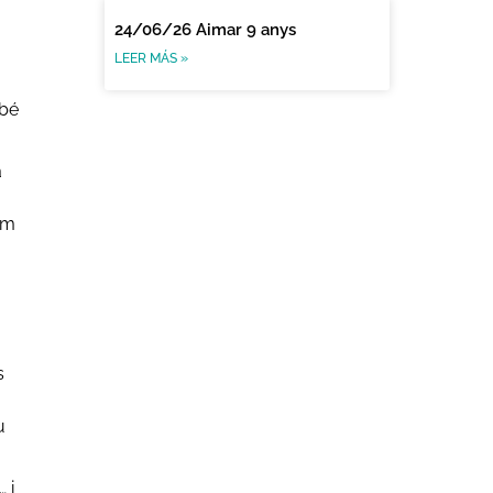
24/06/26 Aimar 9 anys
LEER MÁS »
mbé
a
em
s
u
 i