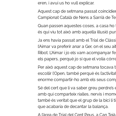
eren, i avui us ho vull explicar.
Aquest cap de setmana passat coincidien t
Campionat Català de Nens a Sarrià de Ter 
Quan passen aquestes coses, a casa ho ten
és qui viu tot això amb aquella il·lusió pur
Ja ens havia passat amb el Trial de Clàss
l’Aimar va preferir anar a Ger, on el seu a
Ribot. L’Aimar i jo els vam acompanyar fe
els papers, perquè jo sí que el volia córre
Per això aquest cap de setmana tocava torn
escollir l’Open, també perquè és l’activita
enorme compartir-ho amb els seus comp
Sé del cert que li va saber greu perdre’s 
amb qui comparteix rialles, nervis i moment
també és veritat que el grup de la bici li t
que acabaria de decantar la balança.
A l’àrea de Trial del Cent Peus, a Can Teià,