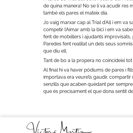
de quina manera! No se li va acudir res 
també els pares el mateix dia.
Jo vaig marxar cap al Trial d’All i em va
competir l’Aimar amb la bici i em va sab
fent de motxillers i ajudants improvisats
Paredes fent realitat un dels seus somnis 
que diu ell.
Tant de bo a la propera no coincideixi tot
Al final hi va haver pòdiums de pares i fi
importava era veure’ls gaudir, compartir 
senzills que acaben quedant per sempre, i
que és precisament el que dona sentit de