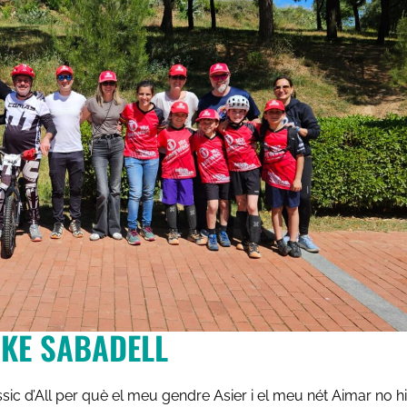
IKE SABADELL
ssic d’All per què el meu gendre Asier i el meu nét Aimar no hi