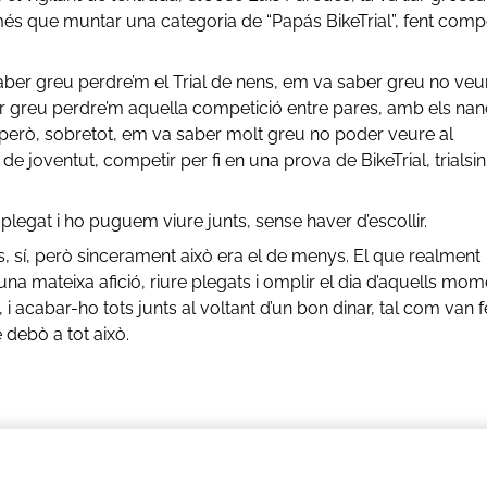
més que muntar una categoria de “Papás BikeTrial”, fent compe
 saber greu perdre’m el Trial de nens, em va saber greu no veu
er greu perdre’m aquella competició entre pares, amb els na
, però, sobretot, em va saber molt greu no poder veure al
de joventut, competir per fi en una prova de BikeTrial, trialsin
 plegat i ho puguem viure junts, sense haver d’escollir.
lls, sí, però sincerament això era el de menys. El que realment
una mateixa afició, riure plegats i omplir el dia d’aquells mom
 acabar-ho tots junts al voltant d’un bon dinar, tal com van fe
 debò a tot això.