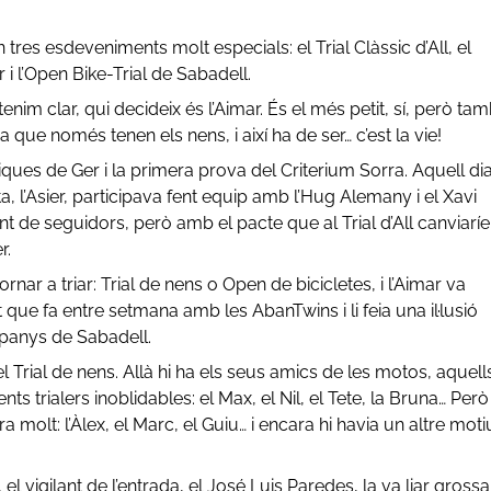
res esdeveniments molt especials: el Trial Clàssic d’All, el
i l’Open Bike-Trial de Sabadell.
im clar, qui decideix és l’Aimar. És el més petit, sí, però ta
a que només tenen els nens, i així ha de ser… c’est la vie!
iques de Ger i la primera prova del Criterium Sorra. Aquell di
ita, l’Asier, participava fent equip amb l’Hug Alemany i el Xavi
nt de seguidors, però amb el pacte que al Trial d’All canviarí
r.
ar a triar: Trial de nens o Open de bicicletes, i l’Aimar va
t que fa entre setmana amb les AbanTwins i li feia una il·lusió
anys de Sabadell.
el Trial de nens. Allà hi ha els seus amics de les motos, aquell
s trialers inoblidables: el Max, el Nil, el Tete, la Bruna… Però
ira molt: l’Àlex, el Marc, el Guiu… i encara hi havia un altre moti
 el vigilant de l’entrada, el José Luis Paredes, la va liar grossa…