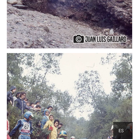
CA
ES