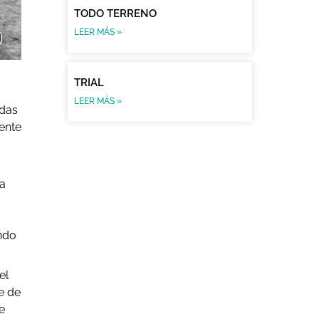
TODO TERRENO
LEER MÁS »
TRIAL
LEER MÁS »
adas
iente
a
ndo
el
e de
e