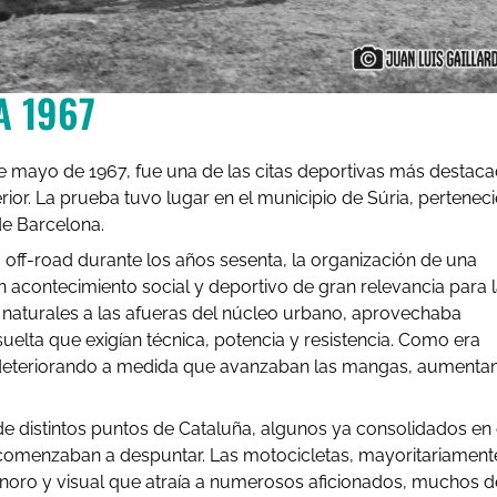
A 1967
de mayo de 1967, fue una de las citas deportivas más destac
ior. La prueba tuvo lugar en el municipio de Súria, pertenec
de Barcelona.
off-road durante los años sesenta, la organización de una
 acontecimiento social y deportivo de gran relevancia para l
s naturales a las afueras del núcleo urbano, aprovechaba
suelta que exigían técnica, potencia y resistencia. Como era
ba deteriorando a medida que avanzaban las mangas, aumenta
e distintos puntos de Cataluña, algunos ya consolidados en 
comenzaban a despuntar. Las motocicletas, mayoritariament
noro y visual que atraía a numerosos aficionados, muchos d