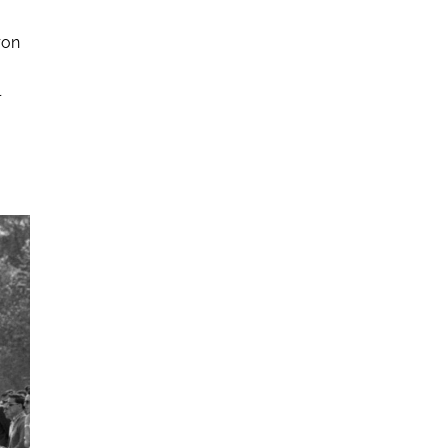
ron
l