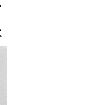
n
a
s
os