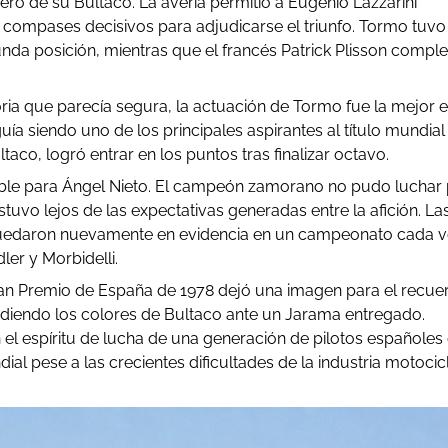
sero de su Bultaco. La avería permitió a Eugenio Lazzarini
os compases decisivos para adjudicarse el triunfo. Tormo tuvo
da posición, mientras que el francés Patrick Plisson comple
ria que parecía segura, la actuación de Tormo fue la mejor e
ía siendo uno de los principales aspirantes al título mundial
aco, logró entrar en los puntos tras finalizar octavo.
ble para Ángel Nieto. El campeón zamorano no pudo luchar 
tuvo lejos de las expectativas generadas entre la afición. La
 quedaron nuevamente en evidencia en un campeonato cada v
er y Morbidelli.
Gran Premio de España de 1978 dejó una imagen para el recue
diendo los colores de Bultaco ante un Jarama entregado.
n el espíritu de lucha de una generación de pilotos españoles
l pese a las crecientes dificultades de la industria motocicl