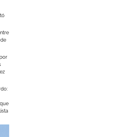
tó
ntre
 de
por
s
ez
rdo:
 que
ista