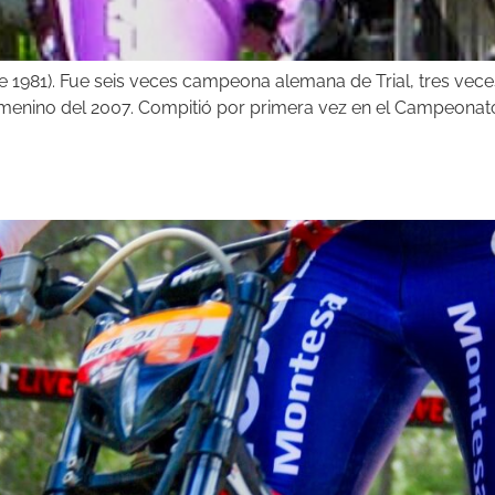
 de 1981). Fue seis veces campeona alemana de Trial, tres 
enino del 2007. Compitió por primera vez en el Campeonato 