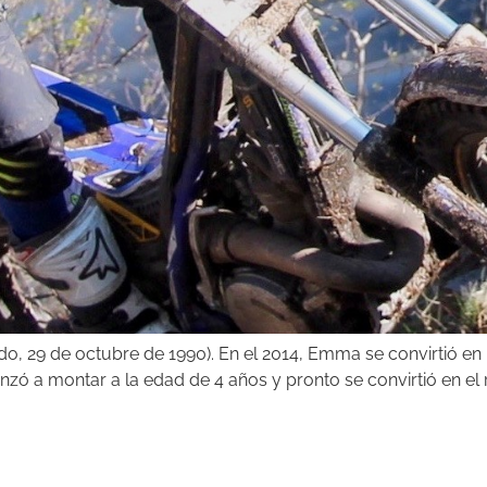
, 29 de octubre de 1990). En el 2014, Emma se convirtió en l
a montar a la edad de 4 años y pronto se convirtió en el re