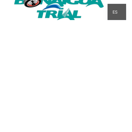
CA
ES
INICIO
QUIÉN SOY
HISTORIA
INTERZONAS
COMPETICIÓN
CALENDARI
MI BLOG
BULTACO
LINKS
AVISO LEGAL
·
POLÍTICA DE PRIVACIDAD
·
POLÍTICA DE COOKIES