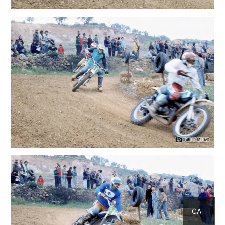
ES
CA