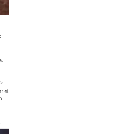
c
a,
s.
r el
a
.