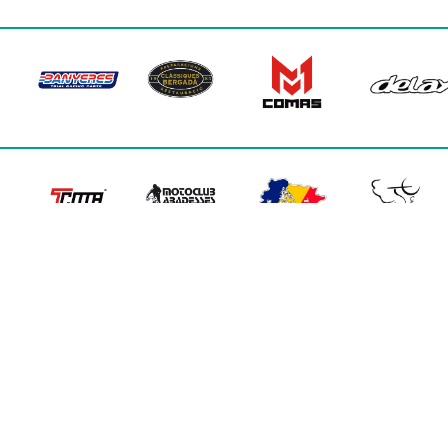
TODOS LOS DERECHOS RESERVADOS · WEB:
FRAME/
2026 © VI