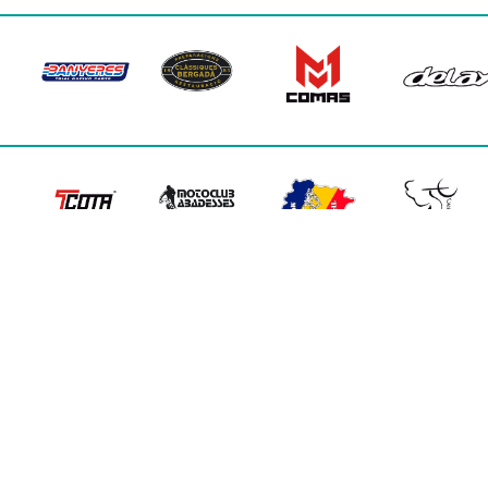
TODOS LOS DERECHOS RESERVADOS · WEB:
FRAME/
2026 © VI