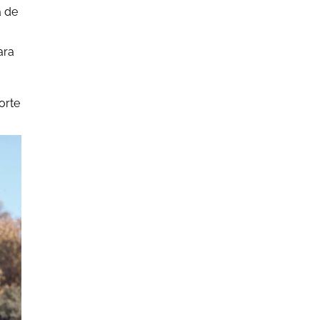
a de
ara
orte