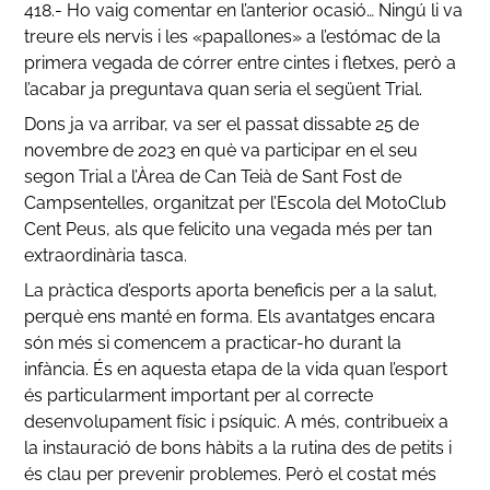
418.- Ho vaig comentar en l’anterior ocasió… Ningú li va
treure els nervis i les «papallones» a l’estómac de la
primera vegada de córrer entre cintes i fletxes, però a
l’acabar ja preguntava quan seria el següent Trial.
Dons ja va arribar, va ser el passat dissabte 25 de
novembre de 2023 en què va participar en el seu
segon Trial a l’Àrea de Can Teià de Sant Fost de
Campsentelles, organitzat per l’Escola del MotoClub
Cent Peus, als que felicito una vegada més per tan
extraordinària tasca.
La pràctica d’esports aporta beneficis per a la salut,
perquè ens manté en forma. Els avantatges encara
són més si comencem a practicar-ho durant la
infància. És en aquesta etapa de la vida quan l’esport
és particularment important per al correcte
desenvolupament físic i psíquic. A més, contribueix a
la instauració de bons hàbits a la rutina des de petits i
és clau per prevenir problemes. Però el costat més