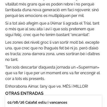
vitalitat més grans que es poden rebre i no perquè
l’arribada d’una nova generació em faci rejovenir, sinó
perquè les emocions es multipliquen per mil.
Si a tot això afegim que a l’Aimar li agrada el Trial, tant
o més que al seu aita i avi i que sols pretenem que
sigui feliç, crec que ho tenim bastant “encarrilat”.
Les zones del nivell groc li van sortir molt bé, excepte
una, que crec que no l’hagués fet bé ni jo, però d’això
es tracta; zona darrera zona, unes sortiran bé i d’altres
no tant.
Tan sols descartar d’aquesta jornada un «Superman»
que va fer i que per un moment ens va fer encongir el
cor a tots els presents.
Enhorabona Aimar, l’any que ve, MÉS i MILLOR!
OTRAS ENTRADAS
02/08/26 Calafat estiu i vancances