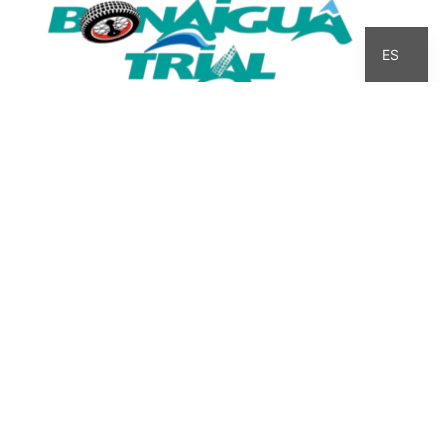
CA
ES
INICIO
QUIÉN SOY
HISTORIA
INTERZONAS
COMPETICIÓN
CALENDARI
MI BLOG
BULTACO
LINKS
AVISO LEGAL
·
POLÍTICA DE PRIVACIDAD
·
POLÍTICA DE COOKIES