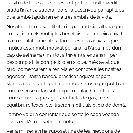
positiu de tot és que fer esport pot ser molt divertit,
ajuda l’infant a superar pors i a desenvolupar aptituds
que també l’ajudaran en altres àmbits de la vida.
Nosaltres hem escollit el Trial per tradició, alhora que
ens satisfan els múltiples beneficis que ofereix a nivell
físic i mental. Tanmateix, també és una activitat que
implica estar molt motivat per anar a l’Àrea més d’un
cap de setmana (fins i tot a l’hivern) a entrenar i, per
descomptat, la competició en sí que, més aviat que
tard, començarem a tenir-la en compte a les nostres
agendes. D’altra banda, practicar aquest esport
significa superar la por a les motos, cosa que pot tirar
enrere sense ni tan sols experimentar-ho. Tots els
coneixements que agafi ara: tacte de gas, frens,
equilibri, reflexes, etc. li seran molt útils el dia de demà.
També voldria comentar què sento jo cada vegada
que veig l’Aimar sobre la moto.
Per a mi, ser avi ha suposat una de les injeccions de