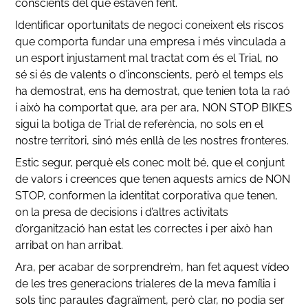
conscients del que estaven fent.
Identificar oportunitats de negoci coneixent els riscos
que comporta fundar una empresa i més vinculada a
un esport injustament mal tractat com és el Trial, no
sé si és de valents o d’inconscients, però el temps els
ha demostrat, ens ha demostrat, que tenien tota la raó
i això ha comportat que, ara per ara, NON STOP BIKES
sigui la botiga de Trial de referència, no sols en el
nostre territori, sinó més enllà de les nostres fronteres.
Estic segur, perquè els conec molt bé, que el conjunt
de valors i creences que tenen aquests amics de NON
STOP, conformen la identitat corporativa que tenen,
on la presa de decisions i d’altres activitats
d’organització han estat les correctes i per això han
arribat on han arribat.
Ara, per acabar de sorprendre’m, han fet aquest vídeo
de les tres generacions trialeres de la meva família i
sols tinc paraules d’agraïment, però clar, no podia ser