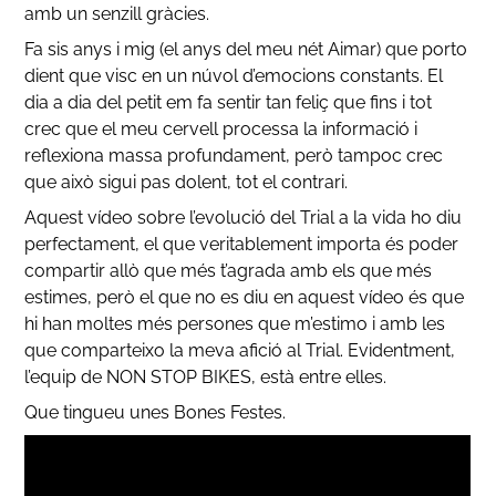
amb un senzill gràcies.
Fa sis anys i mig (el anys del meu nét Aimar) que porto
dient que visc en un núvol d’emocions constants. El
dia a dia del petit em fa sentir tan feliç que fins i tot
crec que el meu cervell processa la informació i
reflexiona massa profundament, però tampoc crec
que això sigui pas dolent, tot el contrari.
Aquest vídeo sobre l’evolució del Trial a la vida ho diu
perfectament, el que veritablement importa és poder
compartir allò que més t’agrada amb els que més
estimes, però el que no es diu en aquest vídeo és que
hi han moltes més persones que m’estimo i amb les
que comparteixo la meva afició al Trial. Evidentment,
l’equip de NON STOP BIKES, està entre elles.
Que tingueu unes Bones Festes.