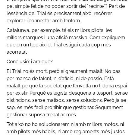
pel simple fet de no poder sortir del “recinte”? Part de
l’essència del Trial és precisament això: recórrer,
explorar i connectar amb l’entorn.
Catalunya, per exemple, té els millors pilots, les
millors marques i una afició massiva. Com expliquem
que en un lloc així el Trial estigui cada cop més
acorralat
Conclusió: i ara què?
El Trial no és mort, però sí greument malalt. No pas
per manca de talent, ni d’afició, ni de passió. Està
malalt perquè la societat que l’envolta no li dóna espai
per existir. Perquè es legisla d’esquena a l’esport, sense
distincions, sense matisos, sense solucions. Però ja se
sap, és més fàcil prohibir que gestionar. Segurament
gestionar suposa treballar més.
Tot això no ho solucionarem ni amb millors motos, ni
amb pilots més hàbils, ni amb reglaments més justos.