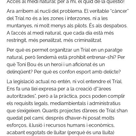
Accés al medi natural: per a mi, el quid de la qüestió!
Ara arribem al nucli del problema. El veritable “càncer”
del Trial no és a les zones i interzones, ni a les
muntanyes, ni molt menys als pilots. És als despatxos.
A l’accés al medi natural, que cada dia està més
restringit, més penalitzat, més criminalitzat.
Per què es permet organitzar un Trial en un paratge
natural, però l’endemà està prohibit entrenar-s’hi? Per
què Toni Bou és un heroi i un aficionat és un
delinqüent? Per què es confon esport amb delicte?
La legislació actual no entén, ni vol entendre el Trial.
Ens fa una llei expresa per a la creació d’“àrees
autoritzades”, però a la pràctica, pocs poden complir
els requisits legals, mediambientals i administratius
que s’exigeixen. Quants projectes d’àrees de Trial s’han
quedat pel camí, després d’haver-hi posat molts
esforços, il.lusió i recursos humans i econòmics,
acabant esgotats de lluitar (perquè és una lluita)