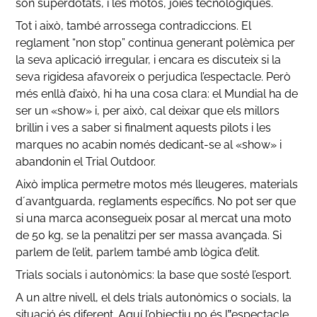
són superdotats, i les motos, joies tecnològiques.
Tot i això, també arrossega contradiccions. El
reglament “non stop” continua generant polèmica per
la seva aplicació irregular, i encara es discuteix si la
seva rigidesa afavoreix o perjudica l’espectacle. Però
més enllà d’això, hi ha una cosa clara: el Mundial ha de
ser un «show» i, per això, cal deixar que els millors
brillin i ves a saber si finalment aquests pilots i les
marques no acabin només dedicant-se al «show» i
abandonin el Trial Outdoor.
Això implica permetre motos més lleugeres, materials
d´avantguarda, reglaments específics. No pot ser que
si una marca aconsegueix posar al mercat una moto
de 50 kg, se la penalitzi per ser massa avançada. Si
parlem de l’elit, parlem també amb lògica d’elit.
Trials socials i autonòmics: la base que sosté l’esport.
A un altre nivell, el dels trials autonòmics o socials, la
situació és diferent. Aquí l’objectiu no és l‟espectacle,