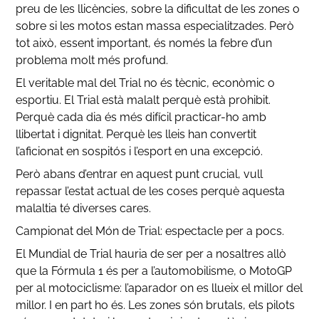
preu de les llicències, sobre la dificultat de les zones o
sobre si les motos estan massa especialitzades. Però
tot això, essent important, és només la febre d’un
problema molt més profund.
El veritable mal del Trial no és tècnic, econòmic o
esportiu. El Trial està malalt perquè està prohibit.
Perquè cada dia és més difícil practicar-ho amb
llibertat i dignitat. Perquè les lleis han convertit
l’aficionat en sospitós i l’esport en una excepció.
Però abans d’entrar en aquest punt crucial, vull
repassar l’estat actual de les coses perquè aquesta
malaltia té diverses cares.
Campionat del Món de Trial: espectacle per a pocs.
El Mundial de Trial hauria de ser per a nosaltres allò
que la Fórmula 1 és per a l’automobilisme, o MotoGP
per al motociclisme: l’aparador on es llueix el millor del
millor. I en part ho és. Les zones són brutals, els pilots