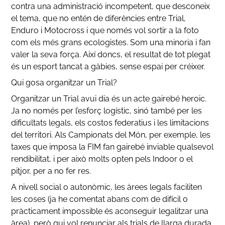
contra una administració incompetent, que desconeix
el tema, que no entén de diferències entre Trial,
Enduro i Motocross i que només vol sortir a la foto
com els més grans ecologistes. Som una minoria i fan
valer la seva força. Així doncs, el resultat de tot plegat
és un esport tancat a gàbies, sense espai per créixer.
Qui gosa organitzar un Trial?
Organitzar un Trial avui dia és un acte gairebé heroic.
Ja no només per l’esforç logístic, sinó també per les
dificultats legals, els costos federatius i les limitacions
del territori. Als Campionats del Món, per exemple, les
taxes que imposa la FIM fan gairebé inviable qualsevol
rendibilitat, i per això molts opten pels Indoor o el
pitjor, per a no fer res.
A nivell social o autonòmic, les àrees legals faciliten
les coses (ja he comentat abans com de difícil o
pràcticament impossible és aconseguir legalitzar una
àrea), però qui vol renunciar als trials de llarga durada