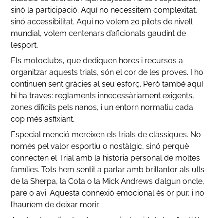
sinó la participació. Aquí no necessitem complexitat,
sinó accessibilitat. Aquí no volem 20 pilots de nivell
mundial, volem centenars d’aficionats gaudint de
l’esport.
Els motoclubs, que dediquen hores i recursos a
organitzar aquests trials, són el cor de les proves. I ho
continuen sent gràcies al seu esforç. Però també aquí
hi ha traves: reglaments innecessàriament exigents,
zones difícils pels nanos, i un entorn normatiu cada
cop més asfixiant.
Especial menció mereixen els trials de clàssiques. No
només pel valor esportiu o nostàlgic, sinó perquè
connecten el Trial amb la història personal de moltes
famílies. Tots hem sentit a parlar amb brillantor als ulls
de la Sherpa, la Cota o la Mick Andrews d’algun oncle,
pare o avi. Aquesta connexió emocional és or pur, i no
l’hauríem de deixar morir.