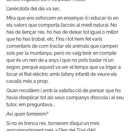
L’anècdota del dia va ser…
Mira que ens esforcem en ensenyar-li i educar-lo en
els valors que comporta l’accés al medi natural. No
has de llençar res, ho has de deixar tot igual o millor
que ho has trobat, etc. Fins i tot hem fet varis
comentaris de com tractar els animals que campen
sols per la muntanya, però no vaig tenir en compte
que és un nen de 4 anys i que no pots badar ni un
segon, perquè aquest va ser el temps que va trigar a
tocar el filat elèctric amb l’afany infantil de veure els
cavalls més a prop.
Quan recollíem i amb la satisfacció de pensar que ho
havia d’explicar tot als seus companys d’escola i al seu
tutor, em preguntava…
Avi, quan tornarem?
Si no es trenca res, tornarem d’aquí un mes
aproximadament pels 2 Dies del Trial d’All.