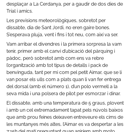
desplaçar a La Cerdanya, per a gaudir de dos dies de
Trial i amics.
Les previsions meteorològiques, sobretot per
dissabte, dia de Sant Jordi, no eren gaire bones.
S’esperava pluja, vent i fins i tot neu, com així va ser.
Vam arribar el divendres i la primera sorpresa la vam
tenir, primer amb el canvi d’ubicació del pàrquing i
pàdoc, però sobretot amb com ens va rebre
l’organització amb tot tipus de detalls i pack de
benvinguda, tant per mi com pel petit Aimar, que se li
van posar els ulls com a plats quan li van fer entrega
del dorsal (amb el número 1), d’un polo vermell a la
seva mida i una polsera de pilot per esmorzar i dinar.
El dissabte, amb una temperatura de 5 graus, plovent
i amb un cel extremadament tapat pels núvols baixos
que amb prou feines deixaven entreveure els cims de
les muntanyes més altes, l’Aimar es va despertar a les
7:15h del matí preguntant quan aniríem amb moto.