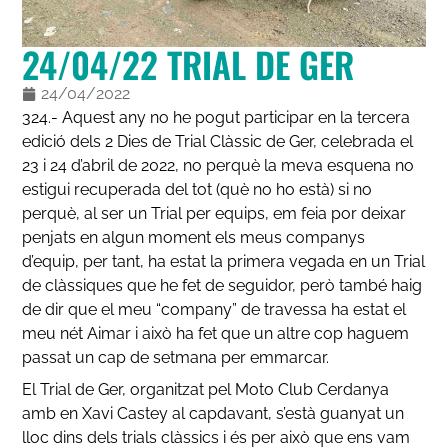
24/04/22 TRIAL DE GER
24/04/2022
324.- Aquest any no he pogut participar en la tercera
edició dels 2 Dies de Trial Clàssic de Ger, celebrada el
23 i 24 d’abril de 2022, no perquè la meva esquena no
estigui recuperada del tot (què no ho està) si no
perquè, al ser un Trial per equips, em feia por deixar
penjats en algun moment els meus companys
d’equip, per tant, ha estat la primera vegada en un Trial
de clàssiques que he fet de seguidor, però també haig
de dir que el meu “company” de travessa ha estat el
meu nét Aimar i això ha fet que un altre cop haguem
passat un cap de setmana per emmarcar.
El Trial de Ger, organitzat pel Moto Club Cerdanya
amb en Xavi Castey al capdavant, s’està guanyat un
lloc dins dels trials clàssics i és per això que ens vam