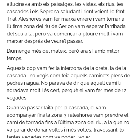
al·lucinava amb els paisatges, les vistes, els rius, les
cascades i els Seprona saludant i rient veient-lo fent
Trial. Aleshores vam fer marxa enrere i vam tornar a
l’última zona del riu de Ger on vam esperar l’arribada
del seu aita, però va començar a ploure molt i vam
marxar després de veure’l passar.
Diumenge més del mateix, però ara sí, amb millor
temps.
Aquests cop vam fer la interzona de la dreta, la de la
cascada i no vegis com feia aquells caminets plens de
pedres i aigua. No parava de dir que aquell camí li
agradava molt i és cert, perquè el vam fer més de 12
vegades.
Quan va passar l’aita per la cascada, el vam
acompanyar fins la zona 3 i aleshores vam prendre el
camí de tornada fins a l’última zona del riu, a la que no
va parar de donar voltes i més voltes, travessant-lo
tantes vegades com va poder i voler.