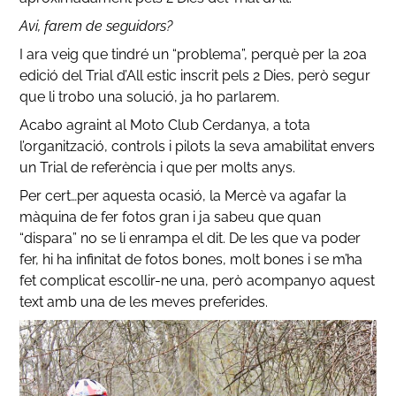
Avi, farem de seguidors?
I ara veig que tindré un “problema”, perquè per la 20a
edició del Trial d’All estic inscrit pels 2 Dies, però segur
que li trobo una solució, ja ho parlarem.
Acabo agraint al Moto Club Cerdanya, a tota
l’organització, controls i pilots la seva amabilitat envers
un Trial de referència i que per molts anys.
Per cert…per aquesta ocasió, la Mercè va agafar la
màquina de fer fotos gran i ja sabeu que quan
“dispara” no se li enrampa el dit. De les que va poder
fer, hi ha infinitat de fotos bones, molt bones i se m’ha
fet complicat escollir-ne una, però acompanyo aquest
text amb una de les meves preferides.