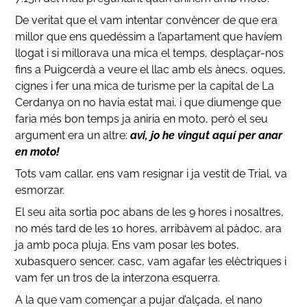
De veritat que el vam intentar convèncer de que era
millor que ens quedéssim a l’apartament que havíem
llogat i si millorava una mica el temps, desplaçar-nos
fins a Puigcerdà a veure el llac amb els ànecs, oques,
cignes i fer una mica de turisme per la capital de La
Cerdanya on no havia estat mai, i que diumenge que
faria més bon temps ja aniria en moto, però el seu
argument era un altre:
avi, jo he vingut aquí per anar
en moto!
Tots vam callar, ens vam resignar i ja vestit de Trial, va
esmorzar.
El seu aita sortia poc abans de les 9 hores i nosaltres,
no més tard de les 10 hores, arribàvem al pàdoc, ara
ja amb poca pluja. Ens vam posar les botes,
xubasquero sencer, casc, vam agafar les elèctriques i
vam fer un tros de la interzona esquerra.
A la que vam començar a pujar d’alçada, el nano