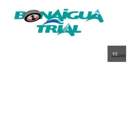
CA
ES
INICIO
QUIÉN SOY
HISTORIA
INTERZONAS
COMPETICIÓN
CALENDARI
MI BLOG
BULTACO
LINKS
AVISO LEGAL
·
POLÍTICA DE PRIVACIDAD
·
POLÍTICA DE COOKIES