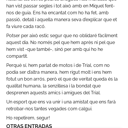
han vist passar segles i tot això amb en Miquel fent-
nos de guia. Ens ha encantat com ho ha fet, amb
passió, detall i aquella manera seva d’explicar que et
fa viure cada racó.
Potser per això estic segur que no oblidaré fàcilment
aquest dia. No només pel que hem après ni pel que
hem vist -que també-, sinó per amb qui ho he
compartit.
Perquè sí, hem parlat de motos i de Trial, com no
podia ser d’altra manera, hem rigut molt i ens hem
fotut un bon arrós, però el que de veritat queda és la
qualitat humana, la senzillesa i la bondat que
desprenen aquests amics i amigues del Trial.
Un esport que ens va unir i una amistat que ens farà
retrobar-nos tantes vegades com calgui.
Ho repetirem, segur!
OTRAS ENTRADAS