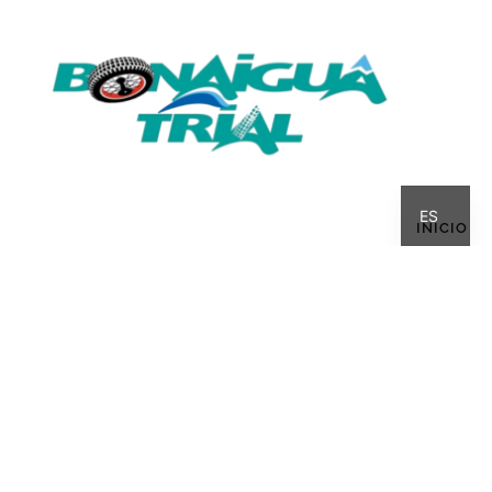
CA
ES
INICIO
QUIÉN SOY
HISTORIA
INTERZONAS
COMPETICIÓN
CALENDARI
MI BLOG
BULTACO
LINKS
AVISO LEGAL
·
POLÍTICA DE PRIVACIDAD
·
POLÍTICA DE COOKIES