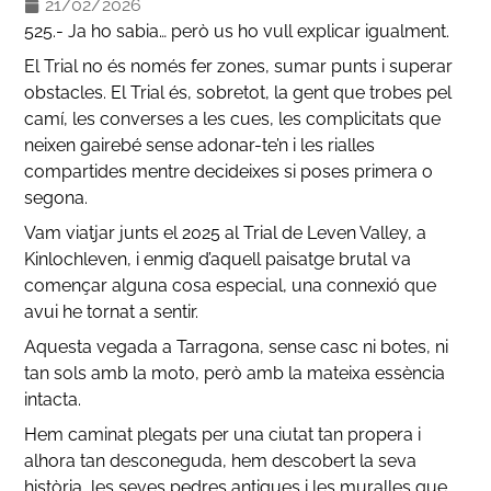
21/02/2026
525.- Ja ho sabia… però us ho vull explicar igualment.
El Trial no és només fer zones, sumar punts i superar
obstacles. El Trial és, sobretot, la gent que trobes pel
camí, les converses a les cues, les complicitats que
neixen gairebé sense adonar-te’n i les rialles
compartides mentre decideixes si poses primera o
segona.
Vam viatjar junts el 2025 al Trial de Leven Valley, a
Kinlochleven, i enmig d’aquell paisatge brutal va
començar alguna cosa especial, una connexió que
avui he tornat a sentir.
Aquesta vegada a Tarragona, sense casc ni botes, ni
tan sols amb la moto, però amb la mateixa essència
intacta.
Hem caminat plegats per una ciutat tan propera i
alhora tan desconeguda, hem descobert la seva
història, les seves pedres antigues i les muralles que