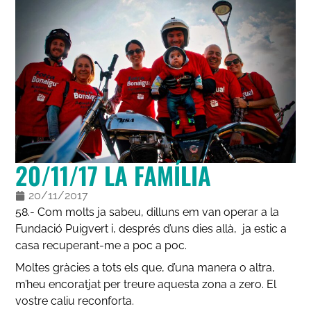
20/11/17 LA FAMÍLIA
20/11/2017
58.- Com molts ja sabeu, dilluns em van operar a la
Fundació Puigvert i, després d’uns dies allà, ja estic a
casa recuperant-me a poc a poc.
Moltes gràcies a tots els que, d’una manera o altra,
m’heu encoratjat per treure aquesta zona a zero. El
vostre caliu reconforta.