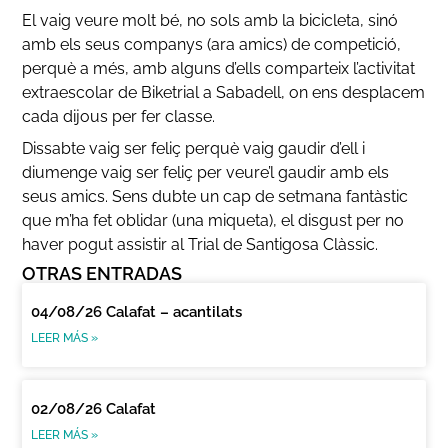
El vaig veure molt bé, no sols amb la bicicleta, sinó
amb els seus companys (ara amics) de competició,
perquè a més, amb alguns d’ells comparteix l’activitat
extraescolar de Biketrial a Sabadell, on ens desplacem
cada dijous per fer classe.
Dissabte vaig ser feliç perquè vaig gaudir d’ell i
diumenge vaig ser feliç per veure’l gaudir amb els
seus amics. Sens dubte un cap de setmana fantàstic
que m’ha fet oblidar (una miqueta), el disgust per no
haver pogut assistir al Trial de Santigosa Clàssic.
OTRAS ENTRADAS
04/08/26 Calafat – acantilats
LEER MÁS »
02/08/26 Calafat
LEER MÁS »