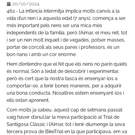
20/10/2024
462.- La infància intermitja implica molts canvis a la
vida d’un nen i a aquesta edat (7 anys), comença a ser
més important pels nens ser una mica més
independents de la família, però l’Aimar, el meu nét, tot
i ser un nen molt inquiet i de vegades, potser masses,
portar de corcoll als seus pares i professors, és un
bon nano i amb un cor enorme.
Hem d’entendre que el fet que els nens no parin quiets
és normal. Són a l’edat de descobrir i experimentar,
però és cert que la nostra tasca és ensenyar-los a
comportar-se, a tenir bones maneres, per a adquirir
una bona conducta. Nosaltres estem ensenyant-los i
ells estan aprenent.
Com molts ja sabeu, aquest cap de setmana passat
vaig haver d’anul.lar la meva participació al Trial de
Santigosa Clàssic i l’Aimar, tot i tenir diumenge la seva
tercera prova de BikeTrial en la que participava, em va