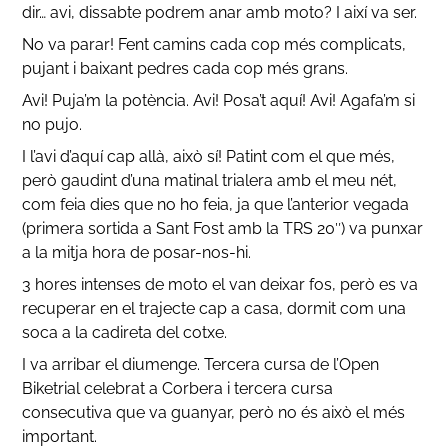
dir… avi, dissabte podrem anar amb moto? I així va ser.
No va parar! Fent camins cada cop més complicats,
pujant i baixant pedres cada cop més grans.
Avi! Puja’m la potència. Avi! Posa’t aquí! Avi! Agafa’m si
no pujo.
I l’avi d’aquí cap allà, això sí! Patint com el que més,
però gaudint d’una matinal trialera amb el meu nét,
com feia dies que no ho feia, ja que l’anterior vegada
(primera sortida a Sant Fost amb la TRS 20″) va punxar
a la mitja hora de posar-nos-hi.
3 hores intenses de moto el van deixar fos, però es va
recuperar en el trajecte cap a casa, dormit com una
soca a la cadireta del cotxe.
I va arribar el diumenge. Tercera cursa de l’Open
Biketrial celebrat a Corbera i tercera cursa
consecutiva que va guanyar, però no és això el més
important.