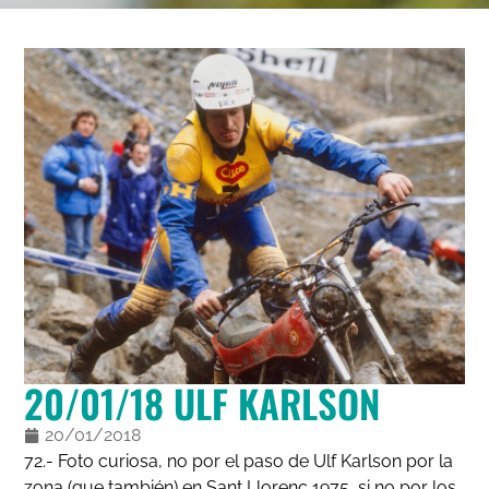
20/01/18 ULF KARLSON
20/01/2018
72.- Foto curiosa, no por el paso de Ulf Karlson por la
zona (que también) en Sant Llorenç 1975, si no por los