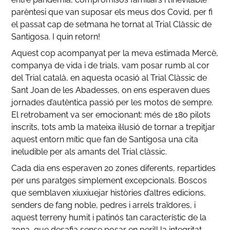
parèntesi que van suposar els meus dos Covid, per fi
el passat cap de setmana he tornat al Trial Clàssic de
Santigosa. I quin retorn!
Aquest cop acompanyat per la meva estimada Mercè,
companya de vida i de trials, vam posar rumb al cor
del Trial català, en aquesta ocasió al Trial Clàssic de
Sant Joan de les Abadesses, on ens esperaven dues
jornades d’autèntica passió per les motos de sempre.
El retrobament va ser emocionant: més de 180 pilots
inscrits, tots amb la mateixa il·lusió de tornar a trepitjar
aquest entorn mític que fan de Santigosa una cita
ineludible per als amants del Trial clàssic.
Cada dia ens esperaven 20 zones diferents, repartides
per uns paratges simplement excepcionals. Boscos
que semblaven xiuxiuejar històries d’altres edicions,
senders de fang noble, pedres i arrels traïdores, i
aquest terreny humit i patinós tan característic de la
zona, que desafia sense posar en perill la integritat