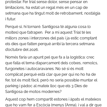
protestar. Fer trial sense dolor, sense pensar en
limitacions, ha estat un regal més en un cap de
setmana que ha tingut molt de retrobament, nostàlgia
i futur.
Perquè sí, hi tornaré. Santigosa té alguna cosa (o
moltes) que t’atrapen. Per a mi aquest Trial té les
millors zones i interzones del país i ja estic comptant
els dies que falten perquè arribi la tercera setmana
d’octubre del 2026.
Només faria un apunt pel que fa a la logística: crec
que falla el tema d’aparcament dels cotxes, remolcs,
furgonetes i autocaravanes. No sé si és molt
complicat perquè està clar que per qui no ho ha de
fer, tot és molt fàcil, però no seria possible muntar el
parking i pàdoc al mateix lloc que els 3 Dies de
Santigosa de motos modernes?
Aquest cop hem compartit estones i àpats el mateixos
que ho vam fer a Escòcia (menys l’Anna), i val a dir que