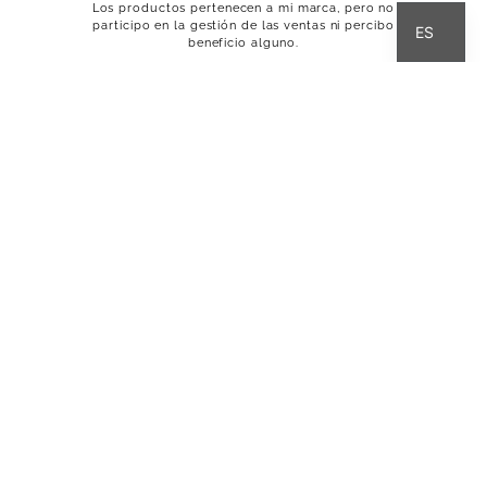
Los productos pertenecen a mi marca, pero no
participo en la gestión de las ventas ni percibo
ES
beneficio alguno.
INICIO
QUIÉN SOY
HISTORIA
INTERZONAS
COMPETICIÓN
CALENDARI
MI BLOG
BULTACO