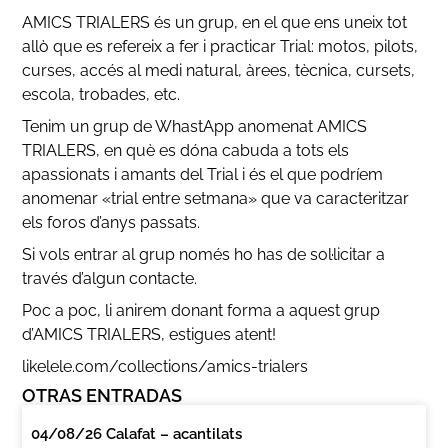
AMICS TRIALERS és un grup, en el que ens uneix tot
allò que es refereix a fer i practicar Trial: motos, pilots,
curses, accés al medi natural, àrees, tècnica, cursets,
escola, trobades, etc.
Tenim un grup de WhastApp anomenat AMICS
TRIALERS, en què es dóna cabuda a tots els
apassionats i amants del Trial i és el que podríem
anomenar «trial entre setmana» que va caracteritzar
els foros d’anys passats.
Si vols entrar al grup només ho has de sol·licitar a
través d’algun contacte.
Poc a poc, li anirem donant forma a aquest grup
d’AMICS TRIALERS, estigues atent!
likelele.com/collections/amics-trialers
OTRAS ENTRADAS
04/08/26 Calafat – acantilats