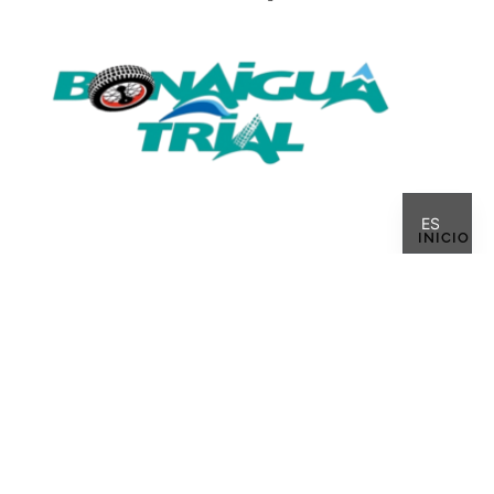
CA
ES
INICIO
QUIÉN SOY
HISTORIA
INTERZONAS
COMPETICIÓN
CALENDARI
MI BLOG
BULTACO
LINKS
AVISO LEGAL
·
POLÍTICA DE PRIVACIDAD
·
POLÍTICA DE COOKIES