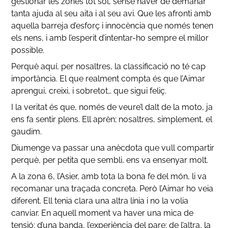
gestionar les zones tot sol, sense haver de demanar
tanta ajuda al seu aita i al seu avi. Que les afronti amb
aquella barreja d’esforç i innocència que només tenen
els nens, i amb l’esperit d’intentar-ho sempre el millor
possible.
Perquè aquí, per nosaltres, la classificació no té cap
importància. El que realment compta és que l’Aimar
aprengui, creixi, i sobretot… que sigui feliç.
I la veritat és que, només de veure’l dalt de la moto, ja
ens fa sentir plens. Ell aprèn; nosaltres, simplement, el
gaudim.
Diumenge va passar una anècdota que vull compartir
perquè, per petita que sembli, ens va ensenyar molt.
A la zona 6, l’Asier, amb tota la bona fe del món, li va
recomanar una traçada concreta. Però l’Aimar ho veia
diferent. Ell tenia clara una altra línia i no la volia
canviar. En aquell moment va haver una mica de
tensió: d’una banda, l’experiència del pare; de l’altra, la