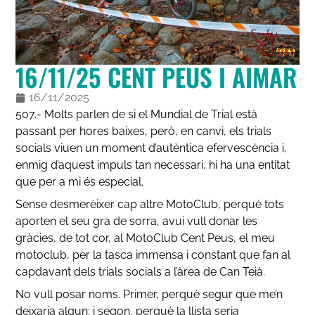
16/11/25 CENT PEUS I AIMAR
16/11/2025
507.- Molts parlen de si el Mundial de Trial està
passant per hores baixes, però, en canvi, els trials
socials viuen un moment d’autèntica efervescència i,
enmig d’aquest impuls tan necessari, hi ha una entitat
que per a mi és especial.
Sense desmerèixer cap altre MotoClub, perquè tots
aporten el seu gra de sorra, avui vull donar les
gràcies, de tot cor, al MotoClub Cent Peus, el meu
motoclub, per la tasca immensa i constant que fan al
capdavant dels trials socials a l’àrea de Can Teià.
No vull posar noms. Primer, perquè segur que me’n
deixaria algun; i segon, perquè la llista seria