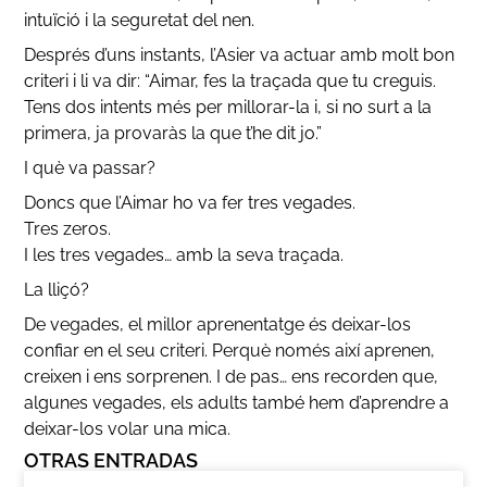
intuïció i la seguretat del nen.
Després d’uns instants, l’Asier va actuar amb molt bon
criteri i li va dir: “Aimar, fes la traçada que tu creguis.
Tens dos intents més per millorar-la i, si no surt a la
primera, ja provaràs la que t’he dit jo.”
I què va passar?
Doncs que l’Aimar ho va fer tres vegades.
Tres zeros.
I les tres vegades… amb la seva traçada.
La lliçó?
De vegades, el millor aprenentatge és deixar-los
confiar en el seu criteri. Perquè només així aprenen,
creixen i ens sorprenen. I de pas… ens recorden que,
algunes vegades, els adults també hem d’aprendre a
deixar-los volar una mica.
OTRAS ENTRADAS