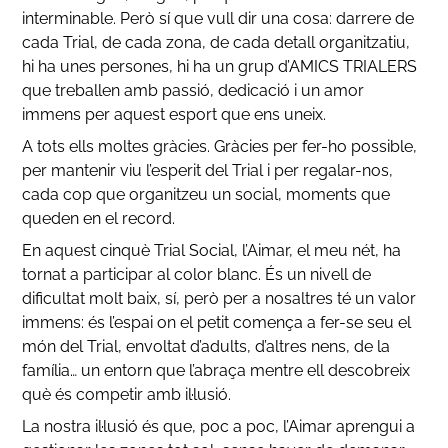
interminable. Però sí que vull dir una cosa: darrere de
cada Trial, de cada zona, de cada detall organitzatiu,
hi ha unes persones, hi ha un grup d’AMICS TRIALERS
que treballen amb passió, dedicació i un amor
immens per aquest esport que ens uneix.
A tots ells moltes gràcies. Gràcies per fer-ho possible,
per mantenir viu l’esperit del Trial i per regalar-nos,
cada cop que organitzeu un social, moments que
queden en el record.
En aquest cinquè Trial Social, l’Aimar, el meu nét, ha
tornat a participar al color blanc. És un nivell de
dificultat molt baix, sí, però per a nosaltres té un valor
immens: és l’espai on el petit comença a fer-se seu el
món del Trial, envoltat d’adults, d’altres nens, de la
família… un entorn que l’abraça mentre ell descobreix
què és competir amb il·lusió.
La nostra il·lusió és que, poc a poc, l’Aimar aprengui a