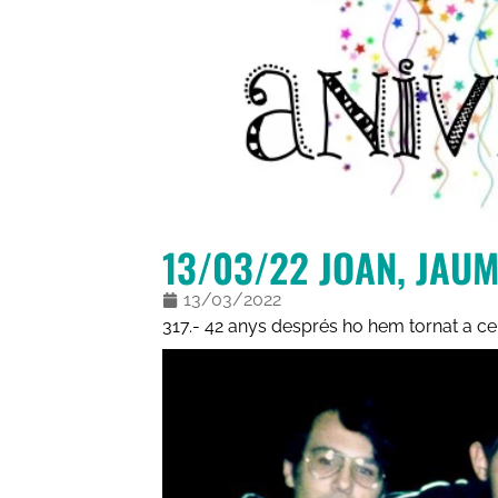
13/03/22 JOAN, JAUM
13/03/2022
317.- 42 anys després ho hem tornat a cel