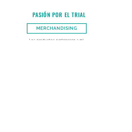
PASIÓN POR EL TRIAL
MERCHANDISING
Los productos pertenecen a mi
marca, pero no participo en la
gestión de las ventas ni percibo
beneficio alguno.