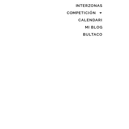
INTERZONAS
COMPETICIÓN
CALENDARI
MI BLOG
BULTACO
LINKS
O LEGAL
·
POLÍTICA DE PRIVACIDAD
·
POLÍTICA DE COOKIES