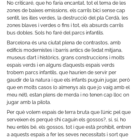
No criticaré, que ho faria encantat, tot el tema de les
zones de baixes emissions, els carrils bici sense cap
sentit, les illes verdes, la destrucció del pla Cerdà, les
zones blaves i verdes o fins i tot, els absurds carrils
bus dobles. Sols ho faré del parcs infantils.
Barcelona és una ciutat plena de contrastos, amb
edificis modernistes i barris antics de l’edat mitjana,
museus d’art i històrics, grans construccions i molts
espais verds i en alguns d’aquests espais verds
trobem parcs infantils, que haurien de servir per
gaudir de la natura i que els infants puguin jugar, però
que en molts casos (o almenys als que jo vaig amb el
meu nét), estan plens de merda i no tenen cap lloc on
jugar amb la pilota.
Per què volem espais de terra bruta que l’únic pel que
serveixen és perquè s’hi caguin els gossos?, sí, sí, ho
heu entès bé, els gossos, tot i que està prohibit, entren
a aquests espais a fer les seves necessitats i sort que