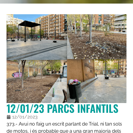
12/01/23 PARCS INFANTILS
12/01/2023
373.- Avui no faig un escrit parlant de Trial, ni tan sols
de motos, i és probable que a una gran majoria dels