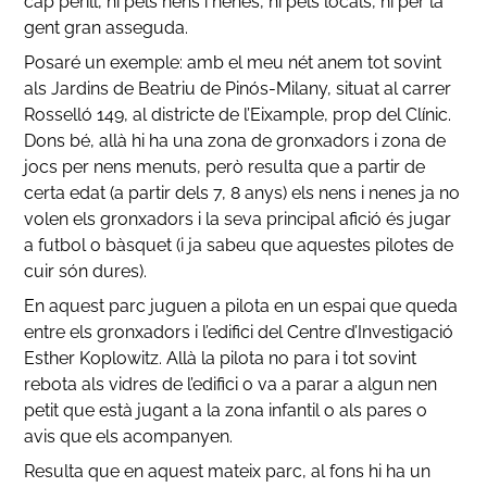
cap perill, ni pels nens i nenes, ni pels locals, ni per la
gent gran asseguda.
Posaré un exemple: amb el meu nét anem tot sovint
als Jardins de Beatriu de Pinós-Milany, situat al carrer
Rosselló 149, al districte de l’Eixample, prop del Clínic.
Dons bé, allà hi ha una zona de gronxadors i zona de
jocs per nens menuts, però resulta que a partir de
certa edat (a partir dels 7, 8 anys) els nens i nenes ja no
volen els gronxadors i la seva principal afició és jugar
a futbol o bàsquet (i ja sabeu que aquestes pilotes de
cuir són dures).
En aquest parc juguen a pilota en un espai que queda
entre els gronxadors i l’edifici del Centre d’Investigació
Esther Koplowitz. Allà la pilota no para i tot sovint
rebota als vidres de l’edifici o va a parar a algun nen
petit que està jugant a la zona infantil o als pares o
avis que els acompanyen.
Resulta que en aquest mateix parc, al fons hi ha un