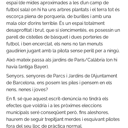
espai (de mides aproximades a les d’un camp de
futbol sala) on hi ha uns arbres plantats i el terra tot és
escorça plena de porqueria, de burilles i amb una
mala olor d’orins terrible. És un espai totalment
desaprofitat i brut, que si s’encimentés, es posessin un
parell de cistelles de bàsquet i dues porteries de
futbol, i ben encerclat, els nens no tan menuts
gaudirien jugant amb la pilota sense perill per a ningú.
Això mateix passa als jardins de París/Calàbria (on hi
havia l’antiga Bayer).
Senyors, senyores de Parcs i Jardins de l’Ajuntament
de Barcelona, ens posem les piles i pensem en els
nens, nenes i joves?
En fi, sé que aquest escrit-denúncia no tindrà els
efectes que voldria i a les pròximes eleccions
municipals seré conseqüent però, fins aleshores,
haurem de seguir trepitjant merdes i esquivant pilotes
fora del seu lloc de pràctica normal.