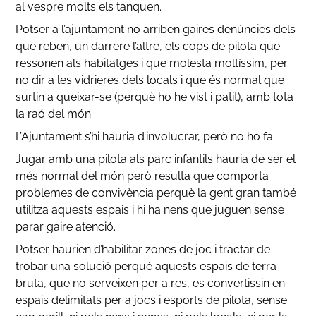
al vespre molts els tanquen.
Potser a l’ajuntament no arriben gaires denúncies dels
que reben, un darrere l’altre, els cops de pilota que
ressonen als habitatges i que molesta moltíssim, per
no dir a les vidrieres dels locals i que és normal que
surtin a queixar-se (perquè ho he vist i patit), amb tota
la raó del món.
L’Ajuntament s’hi hauria d’involucrar, però no ho fa.
Jugar amb una pilota als parc infantils hauria de ser el
més normal del món però resulta que comporta
problemes de convivència perquè la gent gran també
utilitza aquests espais i hi ha nens que juguen sense
parar gaire atenció.
Potser haurien d’habilitar zones de joc i tractar de
trobar una solució perquè aquests espais de terra
bruta, que no serveixen per a res, es convertissin en
espais delimitats per a jocs i esports de pilota, sense