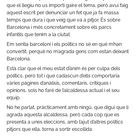
que el llegiu no us importi gaire el tema, però avui faig
aquest escrit per denunciar un fet que ja fa massa
temps que dura i que veig que va a pitjor. És sobre
Barcelona i més concretament sobre els parcs
infantils que tenim a la ciutat.
Em sentia barceloní i els polítics no sé en què m’han
convertit, perquè no m’agrada gens com estan deixant
Barcelona.
Està clar que el meu estat d’ànim és per culpa dels
polítics, però tot i que cadascun d’ells comportaria
vàries pàgines d’anàlisis, comentaris, crítiques i
opinions, sols ho faré de l’alcaldessa actual i el seu
equip.
No he parlat, pràcticament amb ningú, que digui que li
agrada aquesta alcaldessa, però cada cop que es
presenta a unes eleccions, amb l’ajut d’altres polítics
pitjors que ella, torna a sortir escollida.