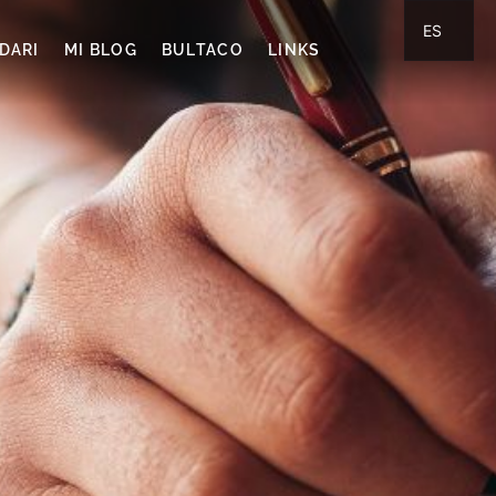
ES
DARI
MI BLOG
BULTACO
LINKS
CA