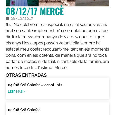
08/12/17 MERCÈ
08/12/2017
61.- No celebrem res especial, no és el seu aniversari,
ni el seu sant, simplement m’ha semblat un bon dia per
dir-li a la meva «companya de viatge» que, tot i que
els anys i les etapes passen volant, ella sempre ha
estat al meu costat recolzant-me, tant en els moments
bons, com en els dolents, de manera que ara no toca
parlar de motos, ni de trial, ni tant sols de la familia, ara
només toca dir … t’estimo! Mèrcè.
OTRAS ENTRADAS
04/08/26 Calafat – acantilats
LEER MÁS »
02/08/26 Calafat