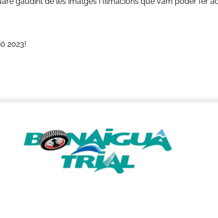
uaré gaudint de les imatges i filmacions que vam poder fer aq
ió 2023!