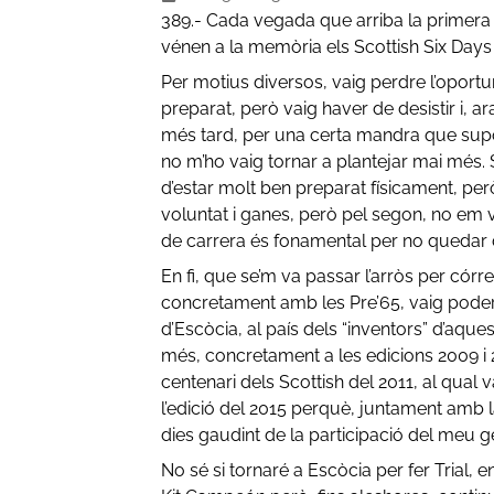
389.- Cada vegada que arriba la primera
vénen a la memòria els Scottish Six Days
Per motius diversos, vaig perdre l’oportun
preparat, però vaig haver de desistir i, a
més tard, per una certa mandra que supos
no m’ho vaig tornar a plantejar mai més.
d’estar molt ben preparat físicament, per
voluntat i ganes, però pel segon, no em v
de carrera és fonamental per no quedar d
En fi, que se’m va passar l’arròs per córr
concretament amb les Pre’65, vaig poder sa
d’Escòcia, al país dels “inventors” d’aqu
més, concretament a les edicions 2009 i 
centenari dels Scottish del 2011, al qual 
l’edició del 2015 perquè, juntament amb 
dies gaudint de la participació del meu g
No sé si tornaré a Escòcia per fer Trial