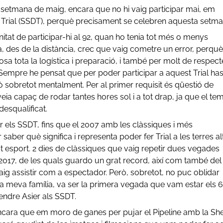
 setmana de maig, encara que no hi vaig participar mai, em
 Trial (SSDT), perquè precisament se celebren aquesta setma
itat de participar-hi al 92, quan ho tenia tot més o menys
ra, des de la distància, crec que vaig cometre un error, perquè
a tota la logística i preparació, i també per molt de respect
 Sempre he pensat que per poder participar a aquest Trial ha
ò sobretot mentalment. Per al primer requisit és qüestió de
eia capaç de rodar tantes hores sol i a tot drap, ja que el te
esqualificat.
er els SSDT, fins que el 2007 amb les clàssiques i més
ber què significa i representa poder fer Trial a les terres al
est esport. 2 dies de clàssiques que vaig repetir dues vegades
2017, de les quals guardo un grat record, així com també del
vaig assistir com a espectador. Però, sobretot, no puc oblidar
la meva família, va ser la primera vegada que vam estar els 6
endre Asier als SSDT.
, encara que em moro de ganes per pujar el Pipeline amb la Sh