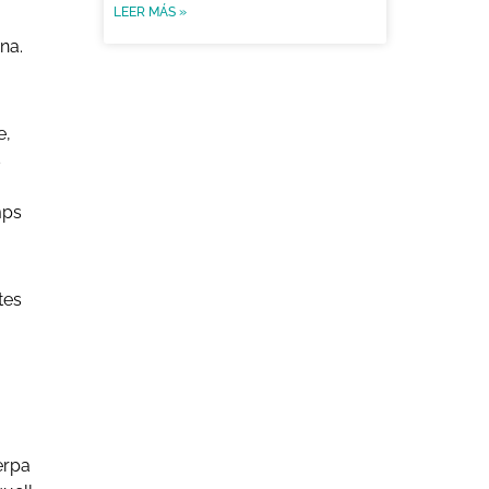
LEER MÁS »
na.
e,
s
mps
tes
erpa