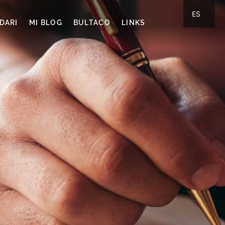
ES
DARI
MI BLOG
BULTACO
LINKS
CA